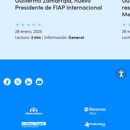
Guillermo Zamarripa, nuevo
Gu
Presidente de FIAP Internacional
re
Me
★
★
★
★
★
★
28 enero, 2025
28 e
Lectura:
2 min
| Información:
General
Lect