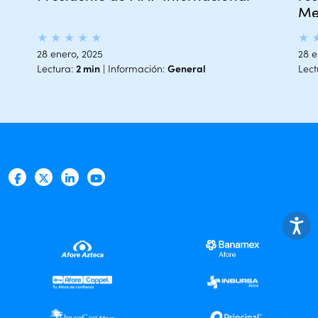
Me
★
★
★
★
★
★
28 enero, 2025
28 e
Lectura:
2 min
| Información:
General
Lect