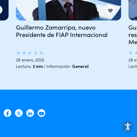
Guillermo Zamarripa, nuevo
Gu
Presidente de FIAP Internacional
re
Me
★
★
★
★
★
★
28 enero, 2025
28 e
Lectura:
2 min
| Información:
General
Lect