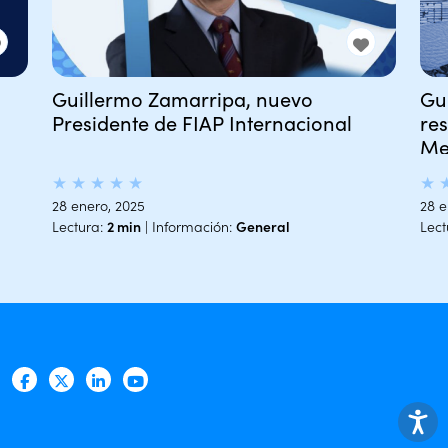
Guillermo Zamarripa, nuevo
Gu
Presidente de FIAP Internacional
re
Me
★
★
★
★
★
★
28 enero, 2025
28 e
Lectura:
2 min
| Información:
General
Lect