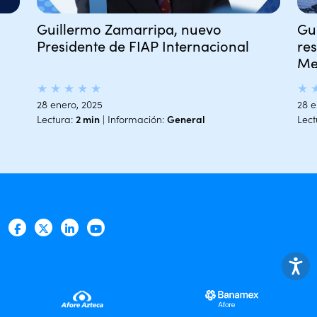
Guillermo Zamarripa, nuevo
Gu
Presidente de FIAP Internacional
re
Me
★
★
★
★
★
★
28 enero, 2025
28 e
Lectura:
2 min
| Información:
General
Lect