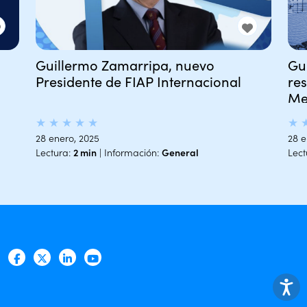
Guillermo Zamarripa, nuevo
Gu
Presidente de FIAP Internacional
re
Me
★
★
★
★
★
★
28 enero, 2025
28 e
Lectura:
2 min
| Información:
General
Lect