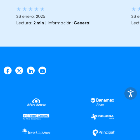
★
★
★
★
★
★
28 enero, 2025
28 e
Lectura:
2 min
| Información:
General
Lect