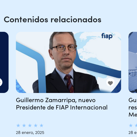
Contenidos relacionados
Guillermo Zamarripa, nuevo
Gu
Presidente de FIAP Internacional
re
Me
★
★
★
★
★
★
28 enero, 2025
28 e