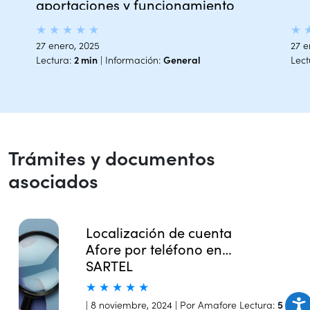
aportaciones y funcionamiento
★
★
★
★
★
★
27 enero, 2025
27 e
Lectura:
2 min
| Información:
General
Lect
Trámites y documentos
asociados
Localización de cuenta
Afore por teléfono en
SARTEL
★
★
★
★
★
| 8 noviembre, 2024 | Por Amafore
Lectura:
5