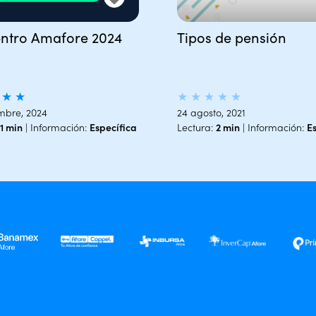
ntro Amafore 2024
Tipos de pensión
★
★
★
★
★
★
★
mbre, 2024
24 agosto, 2021
1 min
| Información:
Específica
Lectura:
2 min
| Información:
E