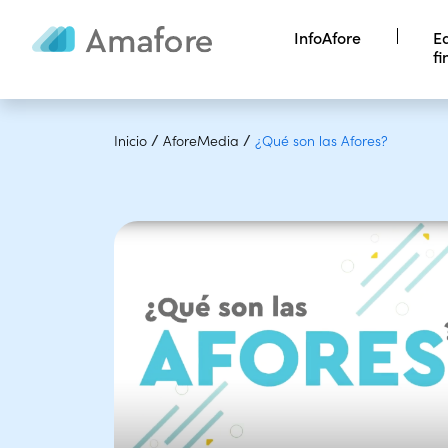
InfoAfore
E
fi
Maneja tu
Afore
Ap
pe
/
/
Inicio
AforeMedia
¿Qué son las Afores?