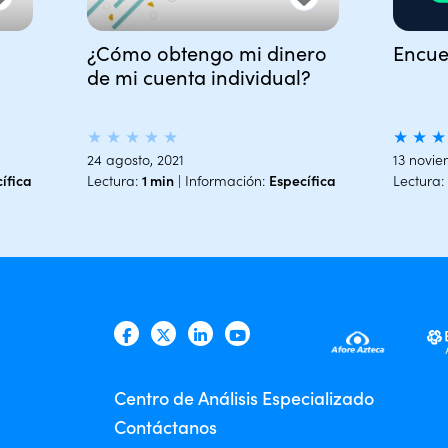
¿Cómo obtengo mi dinero
Encue
de mi cuenta individual?
★
★
★
★
★
★
★
★
24 agosto, 2021
13 novie
ífica
Lectura:
1 min
| Información:
Específica
Lectura:
Centro de Análisis Especializado
Contáctanos