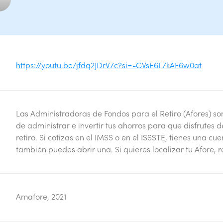
https://youtu.be/jfdq2JDrV7c?si=-GVsE6L7kAF6w0at
Las Administradoras de Fondos para el Retiro (Afores) s
de administrar e invertir tus ahorros para que disfrutes
retiro. Si cotizas en el IMSS o en el ISSSTE, tienes una cu
también puedes abrir una. Si quieres localizar tu Afore, r
Amafore, 2021