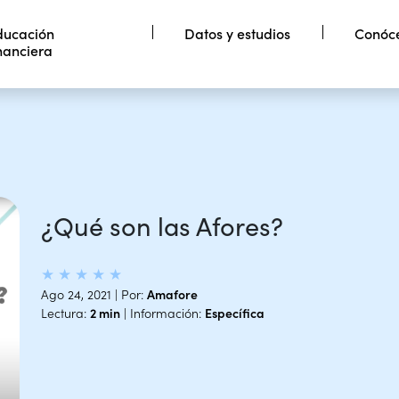
ducación
Datos y estudios
Conóc
nanciera
Información
Conoce
especializada
Amafore
rende de finanzas
rsonales
¿Qué son las Afores?
★
★
★
★
★
Ago 24, 2021 | Por:
Amafore
Lectura:
2 min
| Información:
Específica