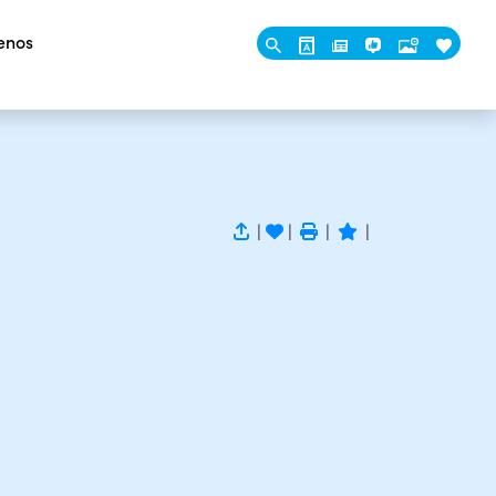
enos
|
|
|
|