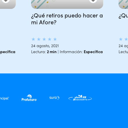
¿Qué retiros puedo hacer a
¿Qu
mi Afore?
★
★
★
★
★
★
24 agosto, 2021
24 ag
specífica
Lectura:
2 min
| Información:
Específica
Lect