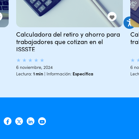
Calculadora del retiro y ahorro para
Cal
trabajadores que cotizan en el
tr
ISSSTE
★
★
★
★
★
★
6 noviembre, 2024
6 no
Lectura:
1 min
| Información:
Específica
Lect