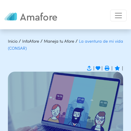
/
/
/
Inicio
InfoAfore
Maneja tu Afore
La aventura de mi vida
(CONSAR)
|
|
|
|